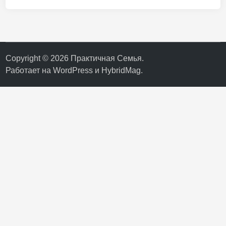
Copyright © 2026
Практичная Семья
.
Работает на
WordPress
и
HybridMag
.