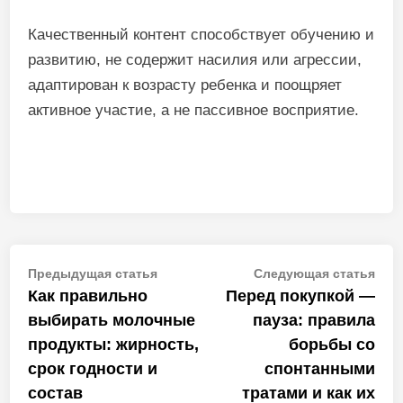
Качественный контент способствует обучению и
развитию, не содержит насилия или агрессии,
адаптирован к возрасту ребенка и поощряет
активное участие, а не пассивное восприятие.
Навигация
Предыдущая
Сле
Предыдущая статья
Следующая статья
статья:
стат
Как правильно
Перед покупкой —
по
выбирать молочные
пауза: правила
записям
продукты: жирность,
борьбы со
срок годности и
спонтанными
состав
тратами и как их