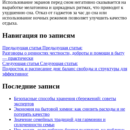
Использование экранов перед сном негативно сказывается на
выработке мелатонина и циркадных ритмах, что приводит к
ухудшению сна. Отказ от гаджетов за час до сна или
использование ночных режимов позволяет улучшить качество
отдыха.
Навигация по записям
Предыдущая статья
Предыдущая статья:
Разговоры о ценностях честности, доброты и помощи в быту
— практически
Следующая статья
Следующая статья:
Подросток и расписание дня: баланс свободы и структуры для
эффективног
Последние записи
Безопасные способы хранения сбережений: советы
экспертов
Экономия на бытовой химии: как снизить расходы и не
потерять качество
Значение семейных традиций для гармонии и
сплоченности семьи
Что делать, если ребенок боится выступать на публике: