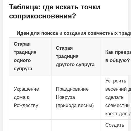
Таблица: где искать точки
соприкосновения?
Идеи для поиска и создания совместных трад
Старая
Старая
традиция
Как превр
традиция
одного
в общую?
другого супруга
супруга
Устроить
Украшение
Празднование
весенний д
дома к
Новруза
сделать
Рождеству
(прихода весны)
совместны
квест для 
Создать