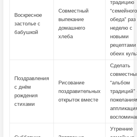
традицию
Совместный
“семейног
Воскресное
выпекание
обеда” раз
застолье с
домашнего
неделю с
бабушкой
хлеба
новыми
рецептами
обеих куль
Сделать
совместны
Поздравления
Рисование
“альбом
с днём
поздравительных
традиций” 
рождения
открыток вместе
пожелания
стихами
аппликаци
воспомина
Утренние