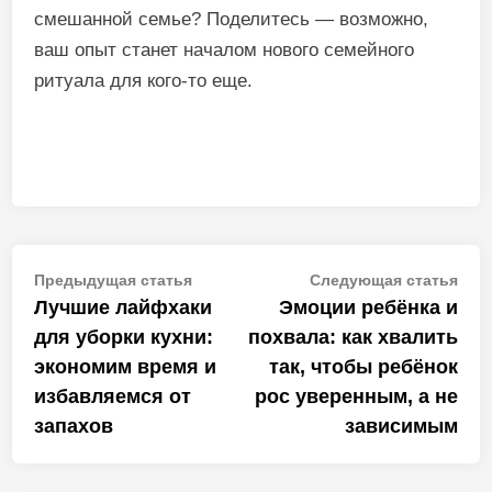
смешанной семье? Поделитесь — возможно,
ваш опыт станет началом нового семейного
ритуала для кого-то еще.
Навигация
Предыдущая
Сле
Предыдущая статья
Следующая статья
статья:
стат
Лучшие лайфхаки
Эмоции ребёнка и
по
для уборки кухни:
похвала: как хвалить
записям
экономим время и
так, чтобы ребёнок
избавляемся от
рос уверенным, а не
запахов
зависимым