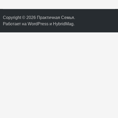
Copyright © 2026
Практичная Семья
.
Работает на
WordPress
и
HybridMag
.