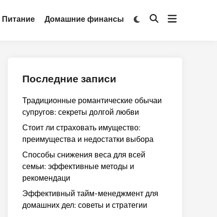
Открыть
Переключить
Питание
Домашние финансы
Открыть
на
меню
поиск
тёмный
режим
Последние записи
Традиционные романтические обычаи
супругов: секреты долгой любви
Стоит ли страховать имущество:
преимущества и недостатки выбора
Способы снижения веса для всей
семьи: эффективные методы и
рекомендаци
Эффективный тайм-менеджмент для
домашних дел: советы и стратегии