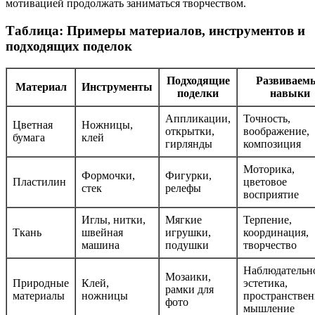
мотивацией продолжать заниматься творчеством.
Таблица: Примеры материалов, инструментов и
подходящих поделок
Подходящие
Развиваем
Материал
Инструменты
поделки
навыки
Аппликации,
Точность,
Цветная
Ножницы,
открытки,
воображение,
бумага
клей
гирлянды
композиция
Моторика,
Формочки,
Фигурки,
Пластилин
цветовое
стек
релефы
восприятие
Иглы, нитки,
Мягкие
Терпение,
Ткань
швейная
игрушки,
координация,
машина
подушки
творчество
Наблюдательно
Мозаики,
Природные
Клей,
эстетика,
рамки для
материалы
ножницы
пространствен
фото
мышление