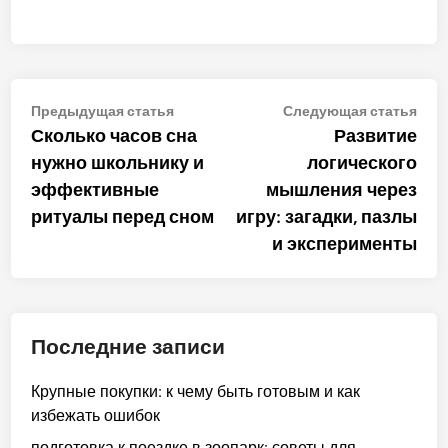
Навигация
Предыдущая
Сле
Предыдущая статья
Следующая статья
статья:
стат
Сколько часов сна
Развитие
по
нужно школьнику и
логического
записям
эффективные
мышления через
ритуалы перед сном
игру: загадки, пазлы
и эксперименты
Последние записи
Крупные покупки: к чему быть готовым и как
избежать ошибок
подготовка к поездке в зоопарк: советы для