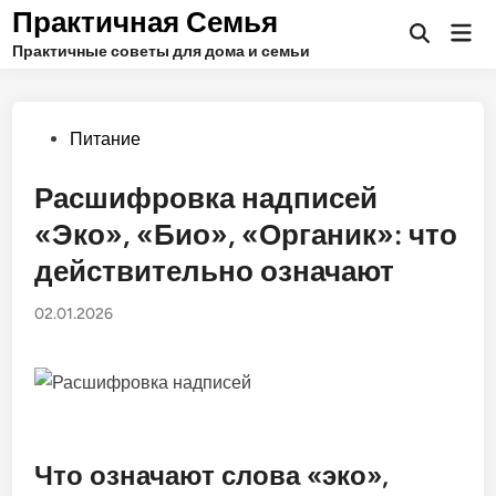
Перейти
Практичная Семья
Гла
к
Открыть
ме
Практичные советы для дома и семьи
поиск
содержимому
Опубликовано
Питание
в
Расшифровка надписей
«Эко», «Био», «Органик»: что
действительно означают
02.01.2026
Что означают слова «эко»,