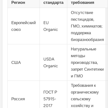
Регион
стандарта
требования
Отсутствие
пестицидов,
Европейский
EU
ГМО, химикатов;
союз
Organic
поддержка
биоразнообразия
Натуральные
методы
USDA
США
производства,
Organic
запрет Синтетики
и ГМО
Требования к
ГОСТ Р
органическому
Россия
57915-
сельскому
2017
хозяйству и