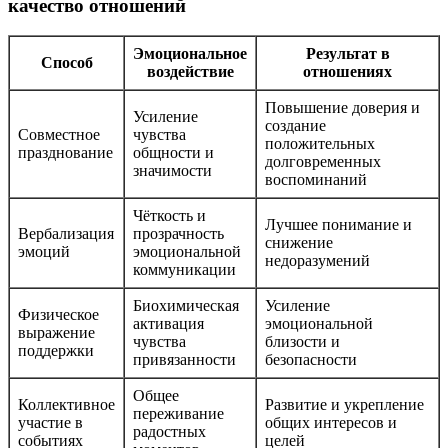
качество отношений
Эмоциональное
Результат в
Способ
воздействие
отношениях
Повышение доверия и
Усиление
создание
Совместное
чувства
положительных
празднование
общности и
долговременных
значимости
воспоминаний
Чёткость и
Лучшее понимание и
Вербализация
прозрачность
снижение
эмоций
эмоциональной
недоразумений
коммуникации
Биохимическая
Усиление
Физическое
активация
эмоциональной
выражение
чувства
близости и
поддержки
привязанности
безопасности
Общее
Коллективное
Развитие и укрепление
переживание
участие в
общих интересов и
радостных
событиях
целей