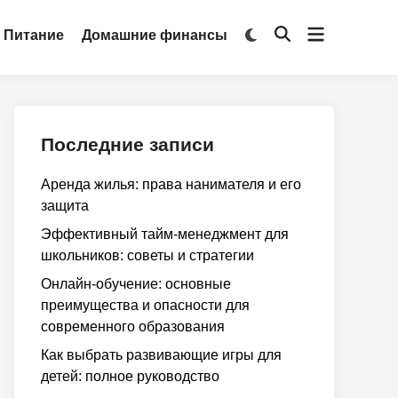
Открыть
Переключить
Питание
Домашние финансы
Открыть
на
меню
поиск
тёмный
режим
Последние записи
Аренда жилья: права нанимателя и его
защита
Эффективный тайм-менеджмент для
школьников: советы и стратегии
Онлайн-обучение: основные
преимущества и опасности для
современного образования
Как выбрать развивающие игры для
детей: полное руководство