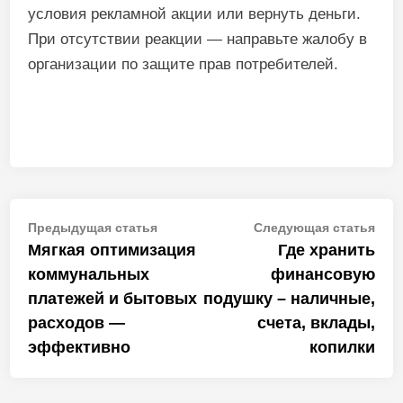
условия рекламной акции или вернуть деньги.
При отсутствии реакции — направьте жалобу в
организации по защите прав потребителей.
Навигация
Предыдущая
Сле
Предыдущая статья
Следующая статья
статья:
стат
Мягкая оптимизация
Где хранить
по
коммунальных
финансовую
записям
платежей и бытовых
подушку – наличные,
расходов —
счета, вклады,
эффективно
копилки