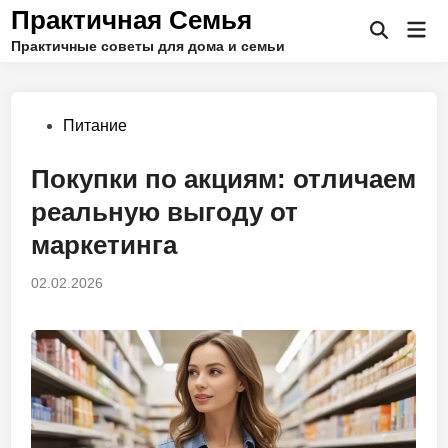
Перейти
Практичная Семья
Гла
к
Открыть
Практичные советы для дома и семьи
ме
поиск
содержимому
Опубликовано
Питание
в
Покупки по акциям: отличаем
реальную выгоду от
маркетинга
02.02.2026