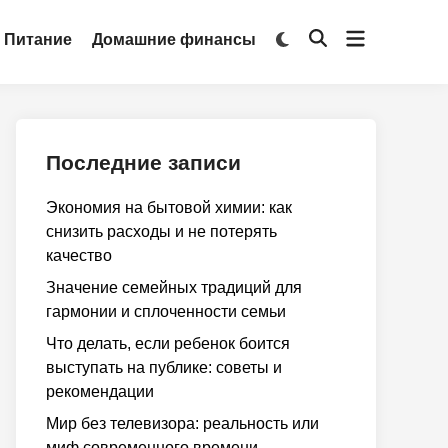
Открыть
Переключить
Питание
Домашние финансы
Открыть
на
меню
поиск
тёмный
режим
Последние записи
Экономия на бытовой химии: как
снизить расходы и не потерять
качество
Значение семейных традиций для
гармонии и сплоченности семьи
Что делать, если ребенок боится
выступать на публике: советы и
рекомендации
Мир без телевизора: реальность или
миф современного времени