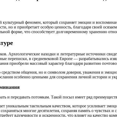
 культурный феномен, который сохраняет эмоции и воспоминан
ости, но и приобретает особую ценность, благодаря своей осяза
ьной форме, что способствует долговременному хранению отно
ьтуре
ков. Археологические находки и литературные источники свидет
ые переписки, в средневековой Европе — разрабатывались изя
ния приобрели массовый характер благодаря развитию почтово
о средством общения, но и символом доверия, уважения и эмоци
 послания особенно ценными для сохранения личной истории и у
оминания
ать и передавать потомкам. Такой посыл имеет ряд преимущест
ет уникальным тактильным качеством, которое усиливает эмоц
охраняться многие десятилетия, сохраняя память о чувствах и 
ебует вдумчивости и искренности, что влияет на качество ко