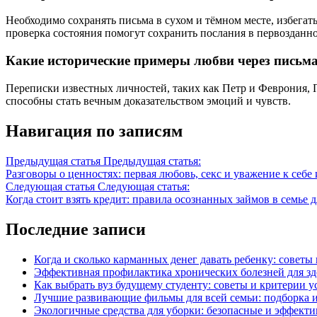
Необходимо сохранять письма в сухом и тёмном месте, избега
проверка состояния помогут сохранить послания в первозданно
Какие исторические примеры любви через письм
Переписки известных личностей, таких как Петр и Феврония, 
способны стать вечным доказательством эмоций и чувств.
Навигация по записям
Предыдущая статья
Предыдущая статья:
Разговоры о ценностях: первая любовь, секс и уважение к себе
Следующая статья
Следующая статья:
Когда стоит взять кредит: правила осознанных займов в семье 
Последние записи
Когда и сколько карманных денег давать ребенку: советы
Эффективная профилактика хронических болезней для з
Как выбрать вуз будущему студенту: советы и критерии 
Лучшие развивающие фильмы для всей семьи: подборка 
Экологичные средства для уборки: безопасные и эффект