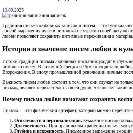
10.09.2025
Традиция письма любовных записок и писем — это уникальный
способ выражения чувств не только не утратил своей актуальн
любви позволяют сохранить интимные переживания в материал
История и значение писем любви в кул
Истоки традиции письма любовных посланий уходят в глубь ве
помощью писем. В античной Греции и Риме процветали любовн
Возрождения. В эпоху промышленной революции личные посла
Важность писем любви состоит в том, что они служат не тольк
письмо, человек передает часть своей души, что делает такие
Почему письма любви помогают сохранить восп
Письмо — это физический артефакт, который можно перечитыв
Осязаемость и персонализация.
Бумажное письмо облада
Долговечность.
При правильном хранении письма могут с
Глубина и искренность.
Письменное выражение эмоций тр