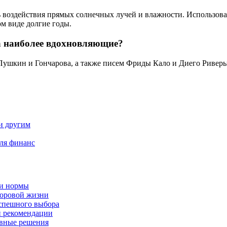
ть воздействия прямых солнечных лучей и влажности. Использов
м виде долгие годы.
а наиболее вдохновляющие?
Пушкин и Гончарова, а также писем Фриды Кало и Диего Риверы
 и другим
для финанс
 и нормы
доровой жизни
успешного выбора
и рекомендации
ивные решения