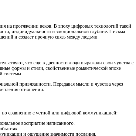
ия на протяжении веков. В эпоху цифровых технологий такой
емости, индивидуальности и эмоциональной глубине. Письма
шений и создает прочную связь между людьми.
ельствуют, что еще в древности люди выражали свои чувства с
щные формы и стили, свойственные романтической эпохе
й системы.
ональной привязанности. Передавая мысли и чувства через
крепления отношений.
в по сравнению с устной или цифровой коммуникацией:
иональное восприятие написанного.
событиях.
ммуникации и ощущение значимости послания.