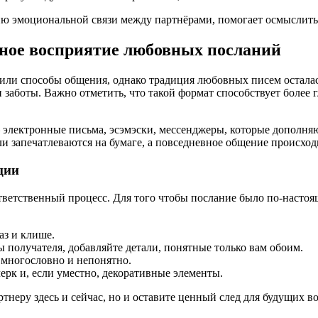
ию эмоциональной связи между партнёрами, помогает осмыслить
нное восприятие любовных посланий
или способы общения, однако традиция любовных писем остала
 заботы. Важно отметить, что такой формат способствует более
электронные письма, эсэмэски, мессенджеры, которые дополня
 запечатлеваются на бумаге, а повседневное общение происход
ции
тветственный процесс. Для того чтобы послание было по-настоя
аз и клише.
 получателя, добавляйте детали, понятные только вам обоим.
 многословно и непонятно.
рк и, если уместно, декоративные элементы.
артнеру здесь и сейчас, но и оставите ценный след для будущих 