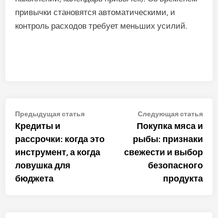
привычки становятся автоматическими, и
контроль расходов требует меньших усилий.
Навигация
Предыдущая
Сле
Предыдущая статья
Следующая статья
статья:
стат
Кредиты и
Покупка мяса и
по
рассрочки: когда это
рыбы: признаки
записям
инструмент, а когда
свежести и выбор
ловушка для
безопасного
бюджета
продукта