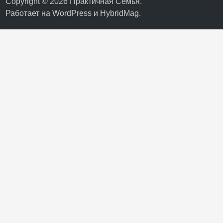
Copyright © 2026
Практичная Семья
.
Работает на
WordPress
и
HybridMag
.