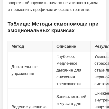
вовремя обнаружить начало негативного цикла
и применить профилактические стратегии.
Таблица: Методы самопомощи при
эмоциональных кризисах
Метод
Описание
Резуль
Глубокое,
Умень
медленное
стресса
Дыхательные
дыхание для
стабил
упражнения
снижения
нервно
тревожности
систем
Снижен
Запись мыслей
внутре
и чувств для
Ведение дневника
напряж