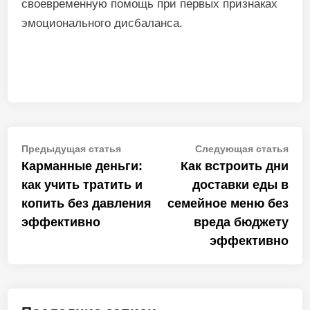
своевременную помощь при первых признаках
эмоционального дисбаланса.
Навигация
Предыдущая
Сле
Предыдущая статья
Следующая статья
статья:
стат
Карманные деньги:
Как встроить дни
по
как учить тратить и
доставки еды в
записям
копить без давления
семейное меню без
эффективно
вреда бюджету
эффективно