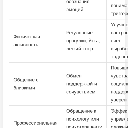
осознания
понима
эмоций
триггер
Улучше
Регулярные
настро
Физическая
прогулки, йога,
счет
активность
легкий спорт
вырабо
эндорф
Повыш
Обмен
чувств
Общение с
поддержкой и
социал
близкими
сочувствием
поддер
уверен
Обращение к
Эффек
психологу или
управл
Профессиональная
психотерапевту
сложн