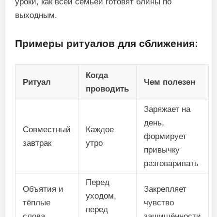
уроки, как всей семьёй готовят блины по
выходным.
Примеры ритуалов для сближения:
Когда
Ритуал
Чем полезен
проводить
Заряжает на
день,
Совместный
Каждое
формирует
завтрак
утро
привычку
разговаривать
Перед
Объятия и
Закрепляет
уходом,
тёплые
чувство
перед
слова
защищённости