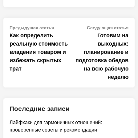
Навигация
Предыдущая
Сле
Предыдущая статья
Следующая статья
статья:
стат
Как определить
Готовим на
по
реальную стоимость
выходных:
записям
владения товаром и
планирование и
избежать скрытых
подготовка обедов
трат
на всю рабочую
неделю
Последние записи
Лайфхаки для гармоничных отношений:
проверенные советы и рекомендации