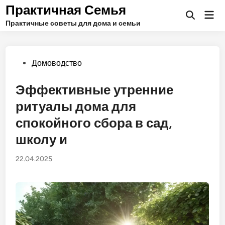
Перейти
Практичная Семья
Гла
к
Открыть
ме
Практичные советы для дома и семьи
поиск
содержимому
Опубликовано
Домоводство
в
Эффективные утренние
ритуалы дома для
спокойного сбора в сад,
школу и
22.04.2025