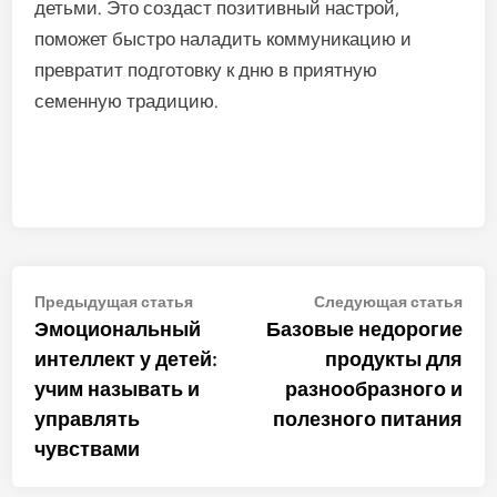
детьми. Это создаст позитивный настрой,
поможет быстро наладить коммуникацию и
превратит подготовку к дню в приятную
семенную традицию.
Навигация
Предыдущая
Сле
Предыдущая статья
Следующая статья
статья:
стат
Эмоциональный
Базовые недорогие
по
интеллект у детей:
продукты для
записям
учим называть и
разнообразного и
управлять
полезного питания
чувствами