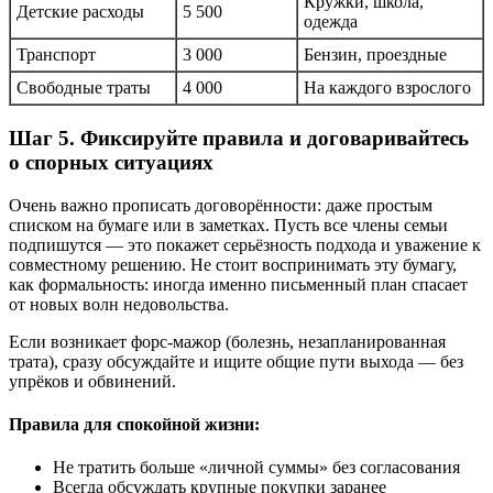
Кружки, школа,
Детские расходы
5 500
одежда
Транспорт
3 000
Бензин, проездные
Свободные траты
4 000
На каждого взрослого
Шаг 5. Фиксируйте правила и договаривайтесь
о спорных ситуациях
Очень важно прописать договорённости: даже простым
списком на бумаге или в заметках. Пусть все члены семьи
подпишутся — это покажет серьёзность подхода и уважение к
совместному решению. Не стоит воспринимать эту бумагу,
как формальность: иногда именно письменный план спасает
от новых волн недовольства.
Если возникает форс-мажор (болезнь, незапланированная
трата), сразу обсуждайте и ищите общие пути выхода — без
упрёков и обвинений.
Правила для спокойной жизни:
Не тратить больше «личной суммы» без согласования
Всегда обсуждать крупные покупки заранее