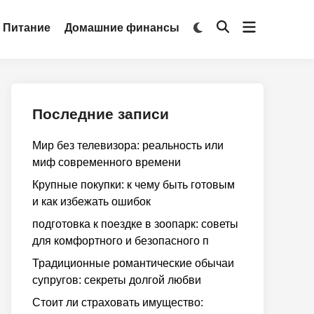
Открыть
Переключить
Питание
Домашние финансы
Открыть
на
меню
поиск
тёмный
режим
Последние записи
Мир без телевизора: реальность или
миф современного времени
Крупные покупки: к чему быть готовым
и как избежать ошибок
подготовка к поездке в зоопарк: советы
для комфортного и безопасного п
Традиционные романтические обычаи
супругов: секреты долгой любви
Стоит ли страховать имущество: