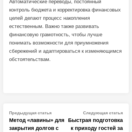
Автоматические переводы, постоянный
контроль бюджета и корректировка финансовых
целей делают процесс накопления
естественным. Важно также развивать
финансовую грамотность, чтобы лучше
понимать возможности для приумножения
сбережений и адаптироваться к изменяющимся
обстоятельствам.
Навигация
Предыдущая
Сле
Предыдущая статья
Следующая статья
статья:
стат
Метод «лавины» для
Быстрая подготовка
по
закрытия долгов с
к приходу гостей за
записям