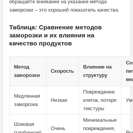
обращайте внимание на указание метода
заморозки – это хороший показатель качества.
Таблица: Сравнение методов
заморозки и их влияния на
качество продуктов
Со
Метод
Влияние на
Скорость
пи
заморозки
структуру
ве
Повреждение
Медленная
Низкая
клеток, потеря
Ум
заморозка
текстуры
Минимальные
Шоковая
Очень
повреждения,
(глубинная)
Вы