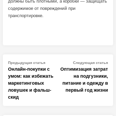
должны быть плотными, а коробки — защищать
содержимое от повреждений при
транспортировке.
Навигация
Предыдущая
Сле
Предыдущая статья
Следующая статья
статья:
стат
Онлайн-покупки с
Оптимизация затрат
по
умом: как избежать
на подгузники,
записям
маркетинговых
питание и одежду в
ловушек и фальш-
первый год жизни
скид