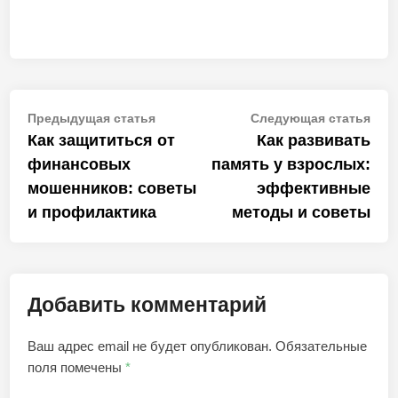
Навигация
Предыдущая
Сле
Предыдущая статья
Следующая статья
статья:
стат
Как защититься от
Как развивать
по
финансовых
память у взрослых:
записям
мошенников: советы
эффективные
и профилактика
методы и советы
Добавить комментарий
Ваш адрес email не будет опубликован.
Обязательные
поля помечены
*