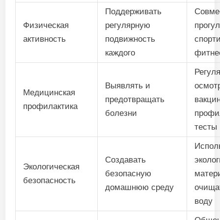
Поддерживать
Совме
Физическая
регулярную
прогул
активность
подвижность
спорт
каждого
фитне
Регул
Выявлять и
осмот
Медицинская
предотвращать
вакци
профилактика
болезни
профи
тесты
Испол
Создавать
эколо
Экологическая
безопасную
матер
безопасность
домашнюю среду
очища
воду