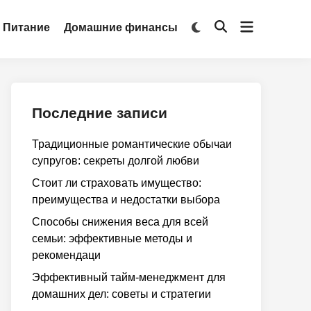
Открыть
Переключить
Питание
Домашние финансы
Открыть
на
меню
поиск
тёмный
режим
Последние записи
Традиционные романтические обычаи
супругов: секреты долгой любви
Стоит ли страховать имущество:
преимущества и недостатки выбора
Способы снижения веса для всей
семьи: эффективные методы и
рекомендаци
Эффективный тайм-менеджмент для
домашних дел: советы и стратегии