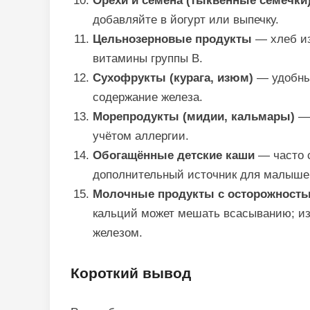
Орехи и семена (тыквенные семечки
добавляйте в йогурт или выпечку.
Цельнозерновые продукты
— хлеб из
витамины группы B.
Сухофрукты (курага, изюм)
— удобны 
содержание железа.
Морепродукты (мидии, кальмары)
— 
учётом аллергии.
Обогащённые детские каши
— часто с
дополнительный источник для малыше
Молочные продукты с осторожност
кальций может мешать всасыванию; из
железом.
Короткий вывод