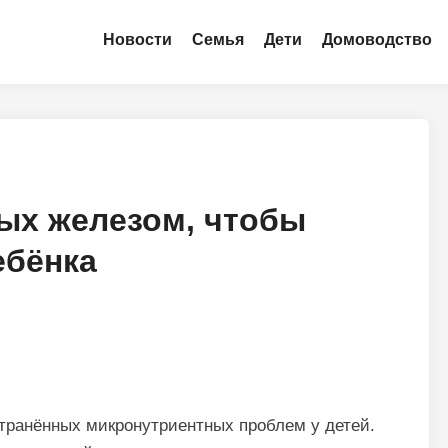
Новости
Семья
Дети
Домоводство
тых железом, чтобы
ебёнка
транённых микронутриентных проблем у детей.