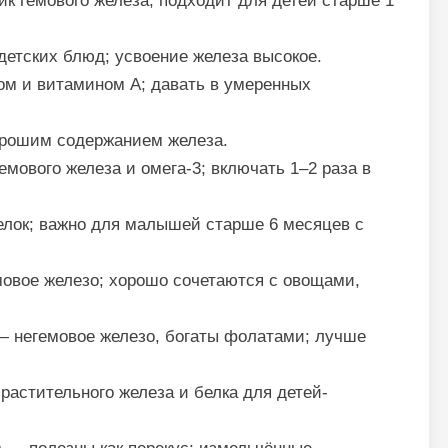
к гемового железа; подходит для детей старше 1
етских блюд; усвоение железа высокое.
ом и витамином A; давать в умеренных
орошим содержанием железа.
мового железа и омега-3; включать 1–2 раза в
лок; важно для малышей старше 6 месяцев с
овое железо; хорошо сочетаются с овощами,
 негемовое железо, богаты фолатами; лучше
растительного железа и белка для детей-