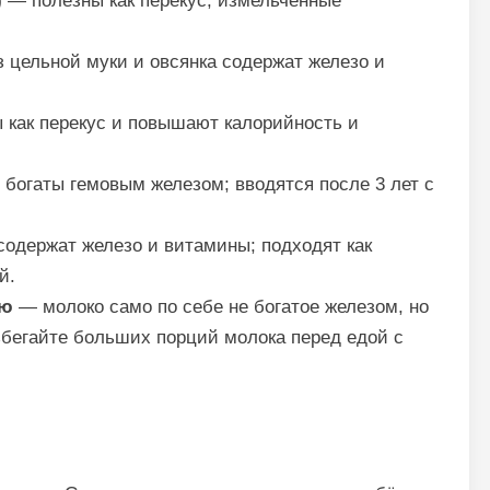
)
— полезны как перекус; измельчённые
 цельной муки и овсянка содержат железо и
как перекус и повышают калорийность и
богаты гемовым железом; вводятся после 3 лет с
одержат железо и витамины; подходят как
й.
ью
— молоко само по себе не богатое железом, но
бегайте больших порций молока перед едой с