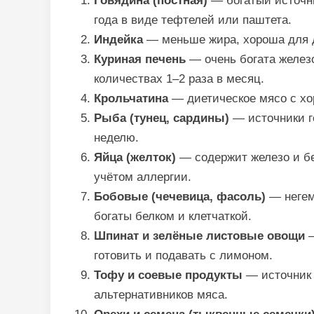
Говядина (постная)
— богатый источни
года в виде тефтелей или паштета.
Индейка
— меньше жира, хороша для д
Куриная печень
— очень богата желез
количествах 1–2 раза в месяц.
Крольчатина
— диетическое мясо с х
Рыба (тунец, сардины)
— источники ге
неделю.
Яйца (желток)
— содержит железо и бе
учётом аллергии.
Бобовые (чечевица, фасоль)
— негем
богаты белком и клетчаткой.
Шпинат и зелёные листовые овощи
—
готовить и подавать с лимоном.
Тофу и соевые продукты
— источник 
альтернативников мяса.