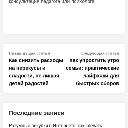
консультация педагога или психолога.
Навигация
Предыдущая
Сле
Предыдущая статья
Следующая статья
статья:
стат
Как снизить расходы
Как упростить утро
по
на перекусы и
семьи: практические
записям
сладости, не лишая
лайфхаки для
детей радостей
быстрых сборов
Последние записи
Разумные покупки в Интернете: как сделать