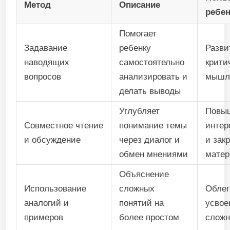
Метод
Описание
ребе
Помогает
Задавание
ребенку
Разви
наводящих
самостоятельно
крити
вопросов
анализировать и
мышл
делать выводы
Углубляет
Повы
Совместное чтение
понимание темы
интер
и обсуждение
через диалог и
и зак
обмен мнениями
матер
Объяснение
Использование
сложных
Облег
аналогий и
понятий на
усвое
примеров
более простом
сложн