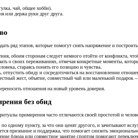
лка, чай, общее хобби).
я или держа руки друг друга.
во
ь ряд этапов, которые помогут снять напряжение и построить 
ния, обоим сторонам следует немного отойти от конфликта, что
ать о своих переживаниях, отмечая конкретные моменты, которы
овека, стараясь понять его позицию и чувства.
, отпустить обиду и сосредоточиться на восстановлении отноше
стный жест, объятие, совместный чай или маленький подарок — 
ереносить отношения на новый уровень доверия.
рения без обид
ритуалы примирения часто отличаются своей простотой и челов
о одному пункту, за что они ценят другого, и зачитывают вслу
тся признание и поддержка, что помогает снизить эмоциональн
ение блюда или совместное занятие спортом помогают переключ