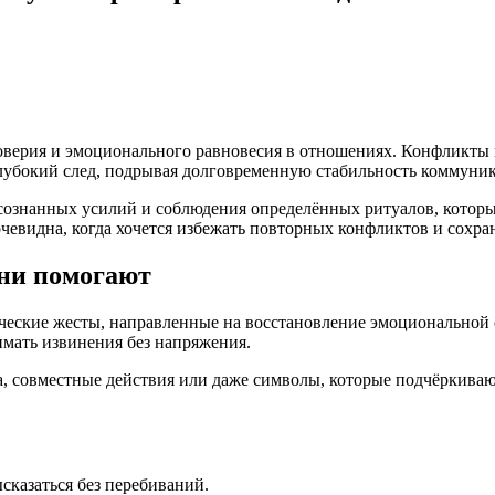
верия и эмоционального равновесия в отношениях. Конфликты н
глубокий след, подрывая долговременную стабильность коммуни
 осознанных усилий и соблюдения определённых ритуалов, кото
евидна, когда хочется избежать повторных конфликтов и сохран
они помогают
еские жесты, направленные на восстановление эмоциональной с
мать извинения без напряжения.
а, совместные действия или даже символы, которые подчёркива
казаться без перебиваний.