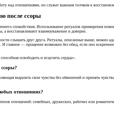
боту над отношениями, но служат важным толчком к восстановл
ию после ссоры
ннего спокойствия. Использование ритуалов примирения помога
, а восстанавливают взаимоуважение и доверие.
ности слышать друг друга. Ритуалы, описанные выше, можно ада
 И главное — прощение возможно без обид, если оно искреннее
 способная освободить и исцелить сердца».
 ссоры?
ляющая выразить свои чувства без обвинений и принять чувства
любых отношениях?
 типов отношений: семейных, дружеских, рабочих или романтич