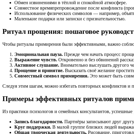
Обмен извинениями в тёплой и спокойной атмосфере.
Совместное времяпрепровождение после конфликта (прогу
Использование физических символов — например, объяти
Маленькие подарки или записки с признательностью.
Ритуал прощения: пошаговое руководст
Чтобы ритуалы примирения были эффективными, важно соблюдат
Эмоциональная пауза.
Прежде чем начать процесс проще
Выражение чувств.
Откровенно и без обвинений рассказ
Активное слушание.
Внимательно выслушать другого чел
Прощение и принятие.
Высказать своё желание простить
Совместный символ примирения.
Это может быть совме
Следуя этим шагам, можно избегать повторных конфликтов и п
Примеры эффективных ритуалов прими
Из практики психологов и семейных консультантов, успешные 
Запись благодарности.
Партнёры записывают друг другу п
Круг поддержки.
В малой группе близких людей выражае
Общая творческая деятельность.
Рисование, приготовл