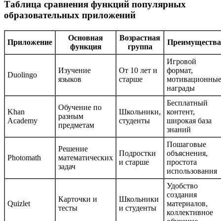
Таблица сравнения функций популярных
образовательных приложений
Основная
Возрастная
Приложение
Преимущества
функция
группа
Игровой
Изучение
От 10 лет и
формат,
Duolingo
языков
старше
мотивационны
награды
Бесплатный
Обучение по
Khan
Школьники,
контент,
разным
Academy
студенты
широкая база
предметам
знаний
Пошаговые
Решение
Подростки
объяснения,
Photomath
математических
и старше
простота
задач
использования
Удобство
создания
Карточки и
Школьники
Quizlet
материалов,
тесты
и студенты
коллективное