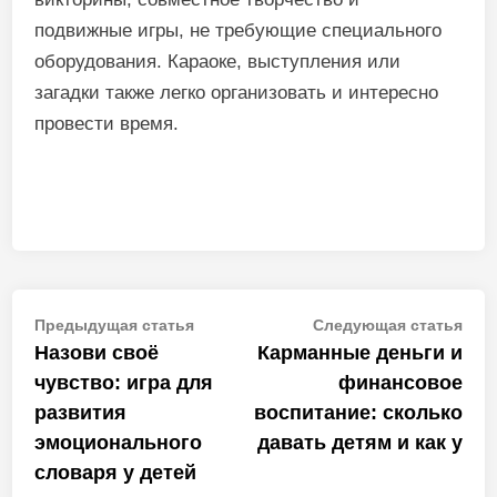
подвижные игры, не требующие специального
оборудования. Караоке, выступления или
загадки также легко организовать и интересно
провести время.
Навигация
Предыдущая
Сле
Предыдущая статья
Следующая статья
статья:
стат
Назови своё
Карманные деньги и
по
чувство: игра для
финансовое
записям
развития
воспитание: сколько
эмоционального
давать детям и как у
словаря у детей