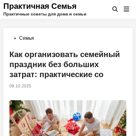
Перейти
Практичная Семья
Гла
к
Открыть
Практичные советы для дома и семьи
ме
поиск
содержимому
Опубликовано
Семья
в
Как организовать семейный
праздник без больших
затрат: практические со
08.10.2025