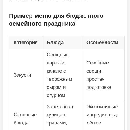
Пример меню для бюджетного
семейного праздника
Категория
Блюда
Особенности
Овощные
нарезки,
Сезонные
канапе с
овощи,
Закуски
творожным
простая
сыром и
подготовка
огурцом
Запечённая
Экономичные
Основные
курица с
ингредиенты,
блюда
травами,
лёгкое