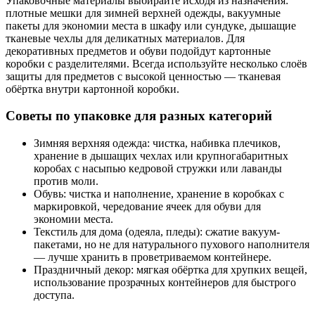
Упаковочные материалы выбирайте исходя из назначения:
плотные мешки для зимней верхней одежды, вакуумные
пакеты для экономии места в шкафу или сундуке, дышащие
тканевые чехлы для деликатных материалов. Для
декоративных предметов и обуви подойдут картонные
коробки с разделителями. Всегда используйте несколько слоёв
защиты для предметов с высокой ценностью — тканевая
обёртка внутри картонной коробки.
Советы по упаковке для разных категорий
Зимняя верхняя одежда: чистка, набивка плечиков,
хранение в дышащих чехлах или крупногабаритных
коробах с насыпью кедровой стружки или лаванды
против моли.
Обувь: чистка и наполнение, хранение в коробках с
маркировкой, чередование ячеек для обуви для
экономии места.
Текстиль для дома (одеяла, пледы): сжатие вакуум-
пакетами, но не для натурального пухового наполнителя
— лучше хранить в проветриваемом контейнере.
Праздничный декор: мягкая обёртка для хрупких вещей,
использование прозрачных контейнеров для быстрого
доступа.