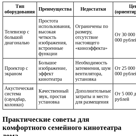
Тип
Це
Преимущества
Недостатки
оборудования
(ориенти
Простота
использования,
Ограничены по
Телевизор с
высокая
размеру,
От 30 000
большой
четкость
отсутствие
000 рубле
диагональю
изображения,
настоящего
встроенные
«киноэффекта»
функции
Большое
Необходимость
Проектор с
изображение,
затемнения, шум
От 25 000
экраном
эффект
вентилятора,
000 рубле
кинотеатра
установка
Акустическая
Качественный
Дополнительные
система
От 5 000 
звук, простая
затраты и место
(саундбар,
рублей
установка
для размещения
колонки)
Практические советы для
комфортного семейного кинотеатра
дома