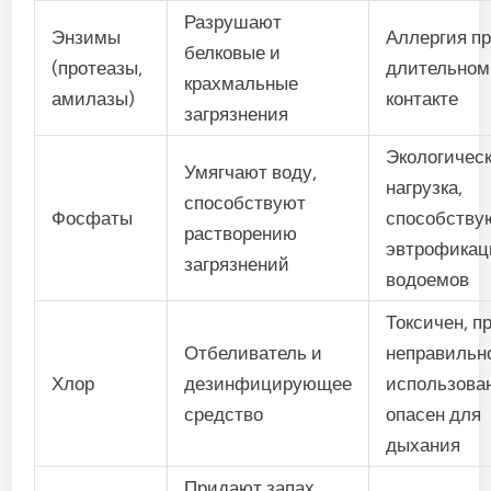
Разрушают
Энзимы
Аллергия п
белковые и
(протеазы,
длительном
крахмальные
амилазы)
контакте
загрязнения
Экологичес
Умягчают воду,
нагрузка,
способствуют
Фосфаты
способству
растворению
эвтрофикац
загрязнений
водоемов
Токсичен, п
Отбеливатель и
неправильн
Хлор
дезинфицирующее
использова
средство
опасен для
дыхания
Придают запах,