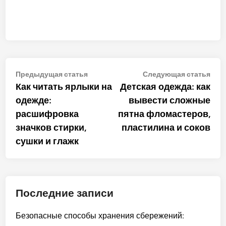
Навигация
Предыдущая
Сле
Предыдущая статья
Следующая статья
статья:
стат
Как читать ярлыки на
Детская одежда: как
по
одежде:
вывести сложные
записям
расшифровка
пятна фломастеров,
значков стирки,
пластилина и соков
сушки и глажк
Последние записи
Безопасные способы хранения сбережений: