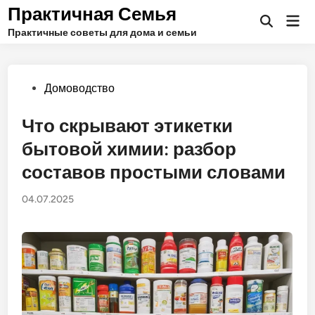
Перейти
Практичная Семья
Гла
к
Открыть
ме
Практичные советы для дома и семьи
поиск
содержимому
Опубликовано
Домоводство
в
Что скрывают этикетки
бытовой химии: разбор
составов простыми словами
04.07.2025